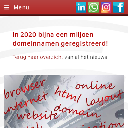
Menu
Home
Websites
In 2020 bijna een miljoen
domeinnamen geregistreerd!
Logo's
Referenties
Terug naar overzicht
van al het nieuws.
Onze werkwijze
Contact