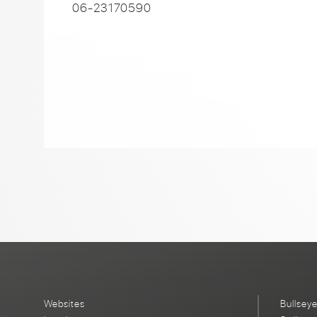
06-23170590
Websites
Bullsey