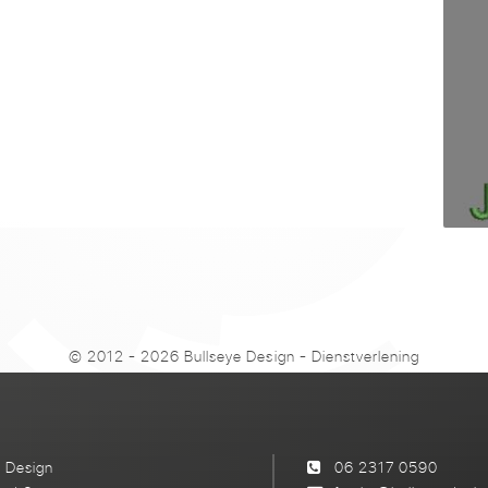
© 2012 - 2026 Bullseye Design
-
Dienstverlening
e Design
06 2317 0590