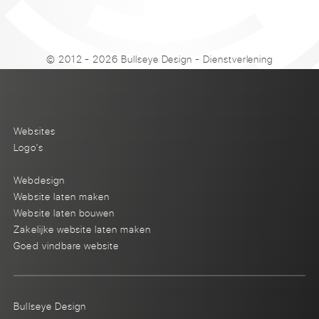
© 2012 - 2026 Bullseye Design
-
Dienstverlening
Websites
Logo's
Webdesign
Website laten maken
Website laten bouwen
Zakelijke website laten maken
Goed vindbare website
Bullseye Design