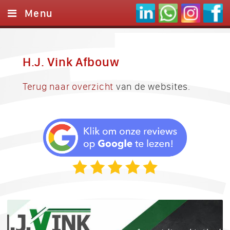
Menu
Home
Websites
H.J. Vink Afbouw
Logo's
Terug naar overzicht
van de websites.
Referenties
Onze werkwijze
Contact