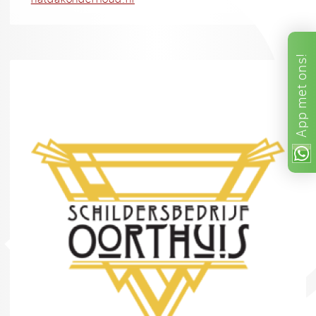
ons!
met
App