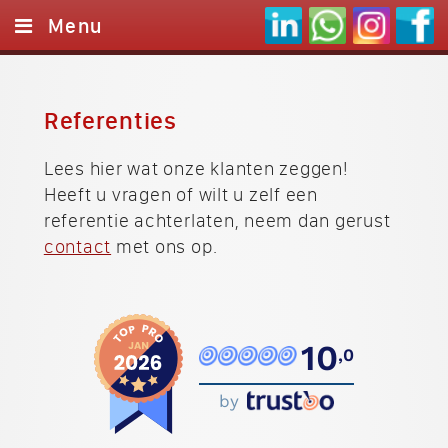
Menu
Home
Websites
Referenties
Logo's
Lees hier wat onze klanten zeggen!
Heeft u vragen of wilt u zelf een
Referenties
referentie achterlaten, neem dan gerust
Onze werkwijze
contact
met ons op.
Contact
10
,0
by