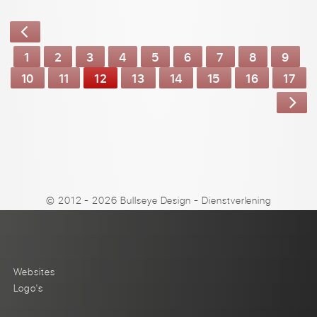
1
2
3
4
5
6
7
8
9
10
11
12
13
14
15
16
17
© 2012 - 2026 Bullseye Design
-
Dienstverlening
Websites
Logo's