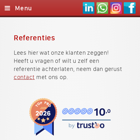
Menu
Home
Websites
Referenties
Logo's
Lees hier wat onze klanten zeggen!
Heeft u vragen of wilt u zelf een
Referenties
referentie achterlaten, neem dan gerust
Onze werkwijze
contact
met ons op.
Contact
10
,0
by