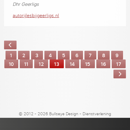
Dhr Geerligs
autorijlesbijgeerligs.nl
1
2
3
4
5
6
7
8
9
10
11
12
13
14
15
16
17
© 2012 - 2026 Bullseye Design
-
Dienstverlening