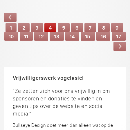
1
2
3
4
5
6
7
8
9
10
11
12
13
14
15
16
17
Vrijwilligerswerk vogelasiel
"Ze zetten zich voor ons vrijwillig in om
sponsoren en donaties te vinden en
geven tips over de website en social
media."
Bullseye Design doet meer dan alleen wat op de