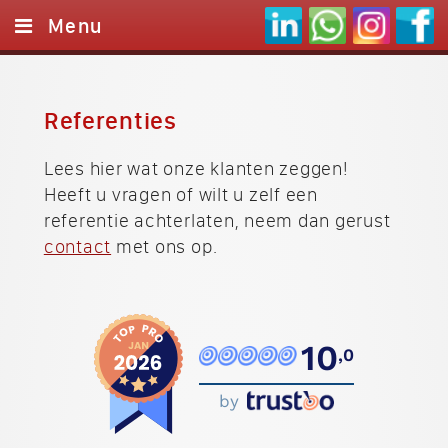
Menu
Home
Websites
Referenties
Logo's
Lees hier wat onze klanten zeggen!
Heeft u vragen of wilt u zelf een
Referenties
referentie achterlaten, neem dan gerust
Onze werkwijze
contact
met ons op.
Contact
10
,0
by