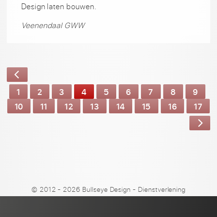
Design laten bouwen.
Veenendaal GWW
1
2
3
4
5
6
7
8
9
10
11
12
13
14
15
16
17
© 2012 - 2026 Bullseye Design
-
Dienstverlening